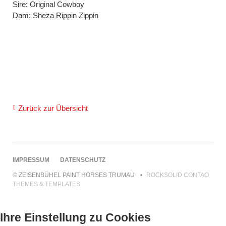
Sire: Original Cowboy
Dam: Sheza Rippin Zippin
Zurück zur Übersicht
NAVIGATION
IMPRESSUM
DATENSCHUTZ
ÜBERSPRINGEN
© ZEISENBÜHEL PAINT HORSES TRUMAU
ROCKSOLID CONTAO
THEMES & TEMPLATES
Ihre Einstellung zu Cookies