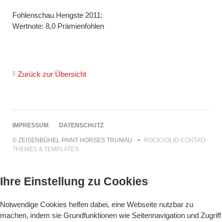
Fohlenschau Hengste 2011:
Wertnote: 8,0 Prämienfohlen
Zurück zur Übersicht
NAVIGATION
IMPRESSUM
DATENSCHUTZ
ÜBERSPRINGEN
© ZEISENBÜHEL PAINT HORSES TRUMAU
ROCKSOLID CONTAO
THEMES & TEMPLATES
Ihre Einstellung zu Cookies
Notwendige Cookies helfen dabei, eine Webseite nutzbar zu
machen, indem sie Grundfunktionen wie Seitennavigation und Zugriff